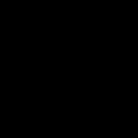
👇🏻👇🏻
👇🏻