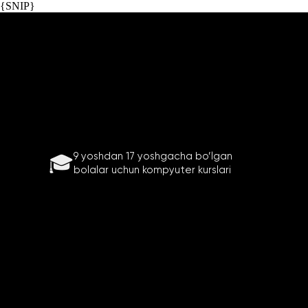
{SNIP}
Mars IT School — Toshkentda 9-1
9 yoshdan 17 yoshgacha bo’lgan
🎓
bolalar uchun kompyuter kurslari