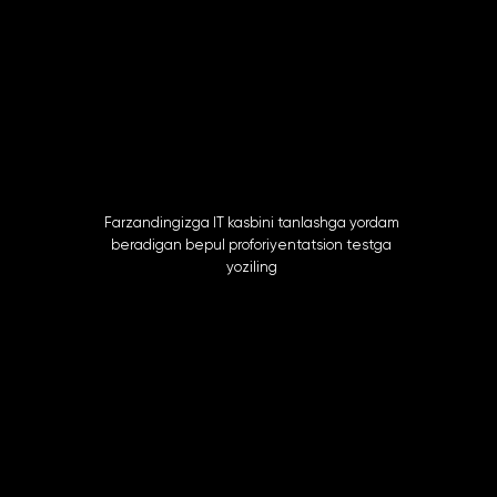
Farzandingizga IT kasbini tanlashga yordam
beradigan bepul proforiyentatsion testga
yoziling