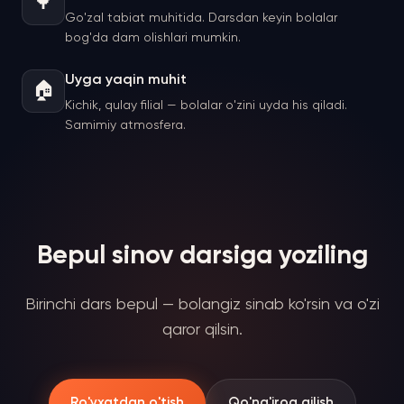
🌳
Go'zal tabiat muhitida. Darsdan keyin bolalar
bog'da dam olishlari mumkin.
Uyga yaqin muhit
🏠
Kichik, qulay filial — bolalar o'zini uyda his qiladi.
Samimiy atmosfera.
Bepul sinov darsiga yoziling
Birinchi dars bepul — bolangiz sinab ko'rsin va o'zi
qaror qilsin.
Ro'yxatdan o'tish
Qo'ng'iroq qilish