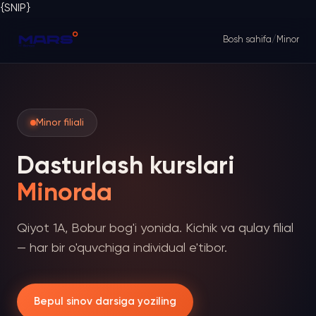
{SNIP}
Bosh sahifa
/
Minor
Minor filiali
Dasturlash kurslari
Minorda
Qiyot 1A, Bobur bog'i yonida. Kichik va qulay filial
— har bir o'quvchiga individual e'tibor.
Bepul sinov darsiga yoziling