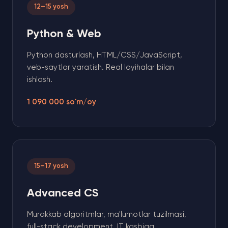
12–15 yosh
Python & Web
Python dasturlash, HTML/CSS/JavaScript,
veb-saytlar yaratish. Real loyihalar bilan
ishlash.
1 090 000 so'm/oy
15–17 yosh
Advanced CS
Murakkab algoritmlar, ma'lumotlar tuzilmasi,
full-stack development. IT kasbiga