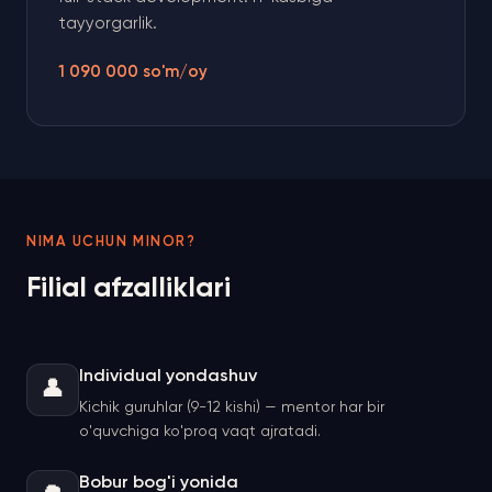
tayyorgarlik.
1 090 000 so'm/oy
NIMA UCHUN MINOR?
Filial afzalliklari
Individual yondashuv
👤
Kichik guruhlar (9-12 kishi) — mentor har bir
o'quvchiga ko'proq vaqt ajratadi.
Bobur bog'i yonida