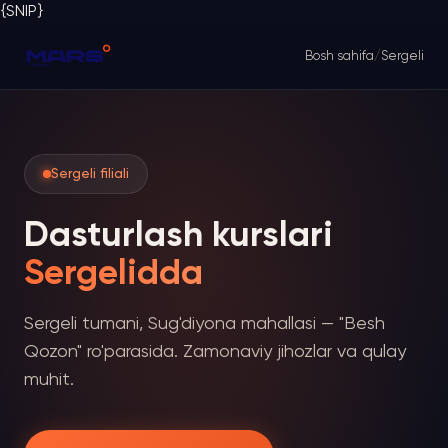
{SNIP}
Bosh sahifa
/
Sergeli
Sergeli filiali
Dasturlash kurslari
Sergelidda
Sergeli tumani, Sug'diyona mahallasi — "Besh
Qozon" ro'parasida. Zamonaviy jihozlar va qulay
muhit.