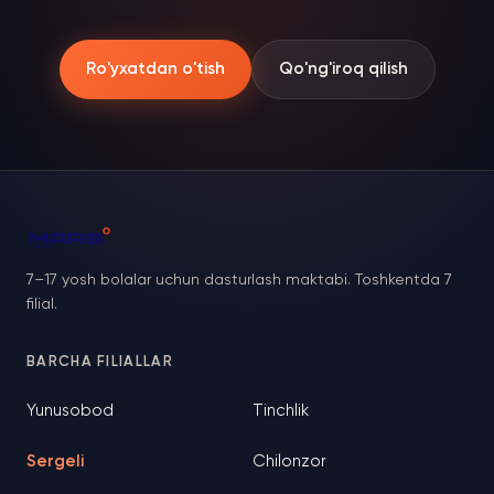
Ro'yxatdan o'tish
Qo'ng'iroq qilish
7–17 yosh bolalar uchun dasturlash maktabi. Toshkentda 7
filial.
BARCHA FILIALLAR
Yunusobod
Tinchlik
Sergeli
Chilonzor