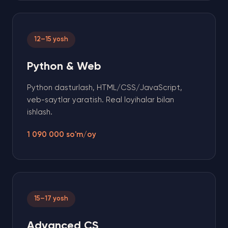
12–15 yosh
Python & Web
Python dasturlash, HTML/CSS/JavaScript,
veb-saytlar yaratish. Real loyihalar bilan
ishlash.
1 090 000 so'm/oy
15–17 yosh
Advanced CS