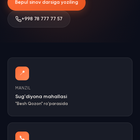
Bepul sinov darsiga yoziling
+998 78 777 77 57
📍
MANZIL
Sug'diyona mahallasi
"Besh Qozon" ro'parasida
📞