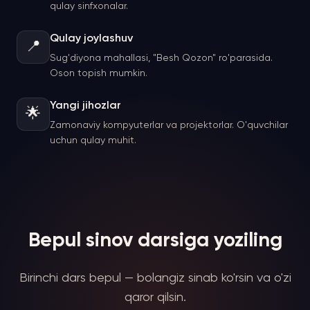
qulay sinfxonalar.
Qulay joylashuv
📍
Sug'diyona mahallasi, "Besh Qozon" ro'parasida.
Oson topish mumkin.
Yangi jihozlar
🌟
Zamonaviy kompyuterlar va projektorlar. O'quvchilar
uchun qulay muhit.
Bepul sinov darsiga yoziling
Birinchi dars bepul — bolangiz sinab ko'rsin va o'zi
qaror qilsin.