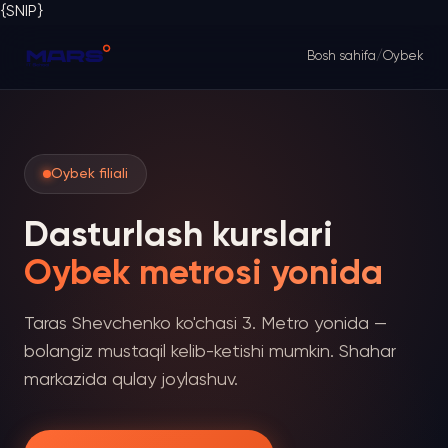
{SNIP}
Bosh sahifa
/
Oybek
Oybek filiali
Dasturlash kurslari
Oybek metrosi yonida
Taras Shevchenko ko'chasi 3. Metro yonida —
bolangiz mustaqil kelib-ketishi mumkin. Shahar
markazida qulay joylashuv.