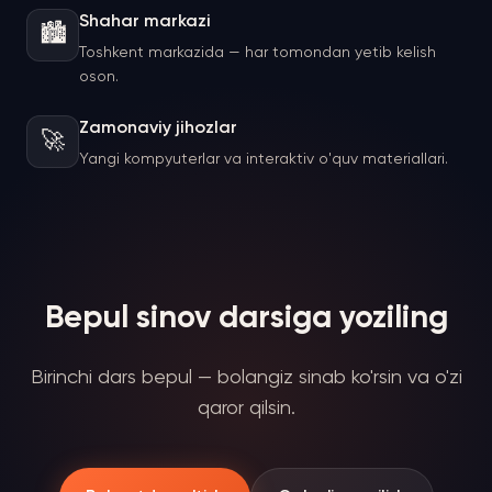
Shahar markazi
🏙️
Toshkent markazida — har tomondan yetib kelish
oson.
Zamonaviy jihozlar
🚀
Yangi kompyuterlar va interaktiv o'quv materiallari.
Bepul sinov darsiga yoziling
Birinchi dars bepul — bolangiz sinab ko'rsin va o'zi
qaror qilsin.