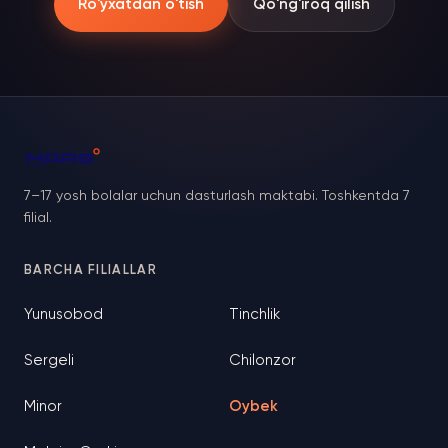
Ro'yxatdan o'tish
Qo'ng'iroq qilish
7–17 yosh bolalar uchun dasturlash maktabi. Toshkentda 7
filial.
BARCHA FILIALLAR
Yunusobod
Tinchlik
Sergeli
Chilonzor
Minor
Oybek