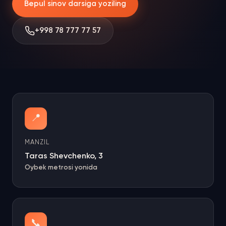
Bepul sinov darsiga yoziling
+998 78 777 77 57
📍
MANZIL
Taras Shevchenko, 3
Oybek metrosi yonida
📞