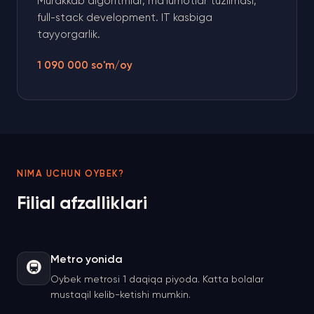
Murakkab algoritmlar, ma'lumotlar tuzilmasi,
full-stack development. IT kasbiga
tayyorgarlik.
1 090 000 so'm/oy
NIMA UCHUN OYBEK?
Filial afzalliklari
Metro yonida
🚇
Oybek metrosi 1 daqiqa piyoda. Katta bolalar
mustaqil kelib-ketishi mumkin.