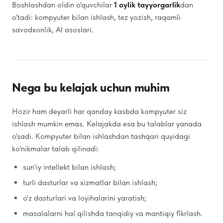
Boshlashdan oldin o'quvchilar
1 oylik tayyorgarlik
dan
o'tadi: kompyuter bilan ishlash, tez yozish, raqamli
savodxonlik, AI asoslari.
Nega bu kelajak uchun muhim
Hozir ham deyarli har qanday kasbda kompyuter siz
ishlash mumkin emas. Kelajakda esa bu talablar yanada
o'sadi. Kompyuter bilan ishlashdan tashqari quyidagi
ko'nikmalar talab qilinadi:
sun'iy intellekt bilan ishlash;
turli dasturlar va xizmatlar bilan ishlash;
o'z dasturlari va loyihalarini yaratish;
masalalarni hal qilishda tanqidiy va mantiqiy fikrlash.