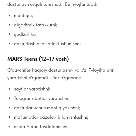
dasturlash orqali tanishadi. Bu rivojlantiradi:
mantiqni;
algoritmik tafakkurni;
ijodkorlikni;
dasturlash asoslarini tushunishni.
MARS Teens (12–17 yosh)
O'quvchilar haqiqiy dasturlashni va o'z IT-loyihalarini
yaratishni o'rganadi. Ular o'rganadi:
saytlar yaratishni;
Telegram-botlar yaratishni;
dasturlar uchun mantiq yozishni;
ma'lumotlar bazalari bilan ishlashni;
ishda AIdan foydalanishni.