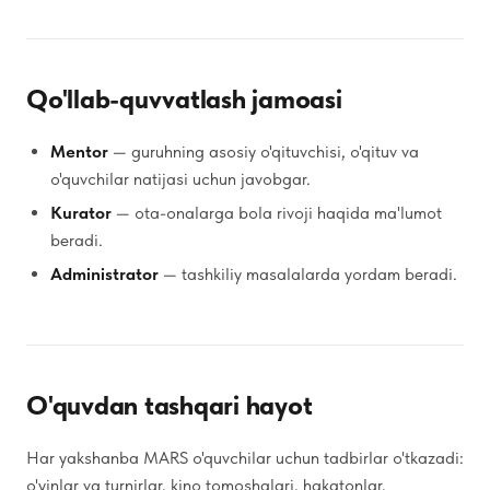
Qo'llab-quvvatlash jamoasi
Mentor
— guruhning asosiy o'qituvchisi, o'qituv va
o'quvchilar natijasi uchun javobgar.
Kurator
— ota-onalarga bola rivoji haqida ma'lumot
beradi.
Administrator
— tashkiliy masalalarda yordam beradi.
O'quvdan tashqari hayot
Har yakshanba MARS o'quvchilar uchun tadbirlar o'tkazadi:
o'yinlar va turnirlar, kino tomoshalari, hakatonlar,