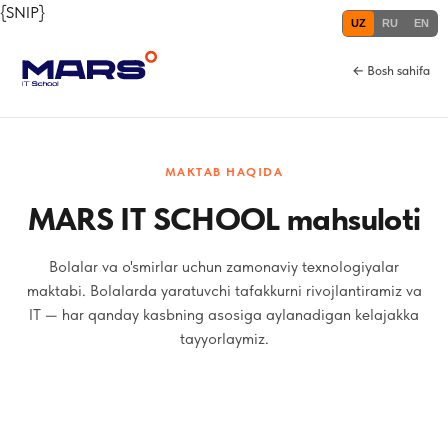
{SNIP}
UZ
RU
EN
← Bosh sahifa
MAKTAB HAQIDA
MARS IT SCHOOL mahsuloti
Bolalar va o'smirlar uchun zamonaviy texnologiyalar
maktabi. Bolalarda yaratuvchi tafakkurni rivojlantiramiz va
IT — har qanday kasbning asosiga aylanadigan kelajakka
tayyorlaymiz.