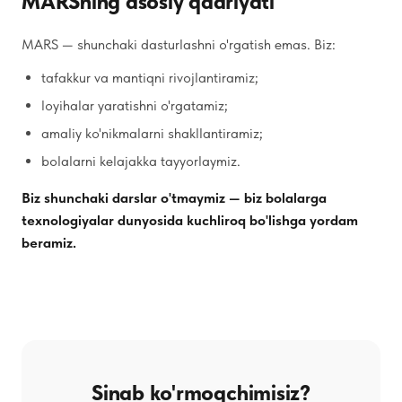
MARSning asosiy qadriyati
MARS — shunchaki dasturlashni o'rgatish emas. Biz:
tafakkur va mantiqni rivojlantiramiz;
loyihalar yaratishni o'rgatamiz;
amaliy ko'nikmalarni shakllantiramiz;
bolalarni kelajakka tayyorlaymiz.
Biz shunchaki darslar o'tmaymiz — biz bolalarga
texnologiyalar dunyosida kuchliroq bo'lishga yordam
beramiz.
Sinab ko'rmoqchimisiz?