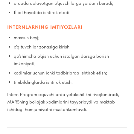
orqada qolayotgan o'quvchilarga yordam beradi;
filial hayotida ishtirok etadi.
INTERNLARNING IMTIYOZLARI
maxsus beyj;
o'qituvchilar zonasiga kirish;
qo'shimcha o'qish uchun istalgan darsga borish
imkoniyati;
xodimlar uchun ichki tadbirlarda ishtirok etish;
timbildinglarda ishtirok etish.
Intern Program o'quvchilarda yetakchilikni rivojlantiradi,
MARSning bo'lajak xodimlarini tayyorlaydi va maktab
ichidagi hamjamiyatni mustahkamlaydi.