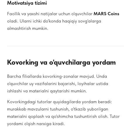
Motivatsiya tizimi
Faollik va yaxshi natijalar uchun o'quvchilar
MARS Coins
oladi. Ularni ichki do'konda haqiqiy sovg'alarga
almashtirish mumkin.
Kovorking va o'quvchilarga yordam
Barcha filiallarda kovorking-zonalar mavjud. Unda
o'quvchilar uy vazifalarini bajarishi, loyihalar ustida
ishlashi va materialni qaytarishi mumkin.
Kovorkingdagi tutorlar quyidagilarda yordam beradi:
murakkab mavzularni tushunish, o'tkazib yuborilgan
materialni qoplash va qo'shimcha tushuntirish olish. Tutor
yordami o'qish narxiga kiradi.