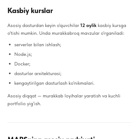
Kasbiy kurslar
Asosiy dasturdan keyin o'quvchilar
12 oylik
kasbiy kursga
o'tishi mumkin. Unda murakkabroq mavzular o'rganiladi:
serverlar bilan ishlash;
Node.js;
Docker;
dasturlar arxitekturasi;
kengaytirilgan dasturlash ko'nikmalari.
Asosiy diqqat — murakkab loyihalar yaratish va kuchli
portfolio yig'ish.