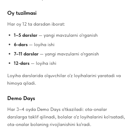
Oy tuzilmasi
Har oy 12 ta darsdan iborat:
1–5 darslar
— yangi mavzularni o'rganish
6-dars
— loyiha ishi
7–11 darslar
— yangi mavzularni o'rganish
12-dars
— loyiha ishi
Loyiha darslarida o'quvchilar o'z loyihalarini yaratadi va
himoya qiladi.
Demo Days
Har 3–4 oyda Demo Days o'tkaziladi: ota-onalar
darslarga taklif qilinadi, bolalar o'z loyihalarini ko'rsatadi,
ota-onalar bolaning rivojlanishini ko'radi.