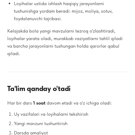
Loyihalar ustida ishlash haqiqiy jarayonlarni
tushunishga yordam beradi: mijoz, moliya, sotuv,
foydalanuvchi tajribasi.
Kelajakda bola yangi mavzularni tezroq o'zlashtiradi,
loyihalar yarata oladi, murakkab vaziyatlarni tahlil qiladi
va barcha jarayonlarni tushungan holda qarorlar qabul
qiladi.
Ta'lim qanday o'tadi
Har bir dars
1 soat
davom etadi va o'z ichiga oladi:
Uy vazifalari va loyihalarni tekshirish
Yangi mavzuni tushuntirish
Darsda amaliyot