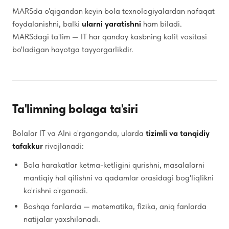
MARSda o'qigandan keyin bola texnologiyalardan nafaqat
foydalanishni, balki
ularni yaratishni
ham biladi.
MARSdagi ta'lim — IT har qanday kasbning kalit vositasi
bo'ladigan hayotga tayyorgarlikdir.
Ta'limning bolaga ta'siri
Bolalar IT va AIni o'rganganda, ularda
tizimli va tanqidiy
tafakkur
rivojlanadi:
Bola harakatlar ketma-ketligini qurishni, masalalarni
mantiqiy hal qilishni va qadamlar orasidagi bog'liqlikni
ko'rishni o'rganadi.
Boshqa fanlarda — matematika, fizika, aniq fanlarda
natijalar yaxshilanadi.