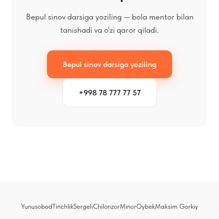
Bepul sinov darsiga yoziling — bola mentor bilan
tanishadi va o'zi qaror qiladi.
Bepul sinov darsiga yoziling
+998 78 777 77 57
Yunusobod
Tinchlik
Sergeli
Chilonzor
Minor
Oybek
Maksim Gorkiy